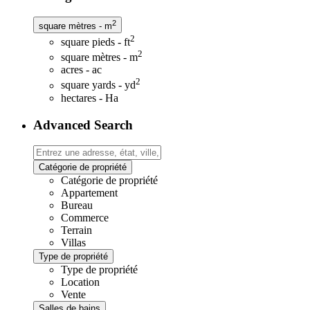
2
square mètres - m
2
square pieds - ft
2
square mètres - m
acres - ac
2
square yards - yd
hectares - Ha
Advanced Search
Catégorie de propriété
Catégorie de propriété
Appartement
Bureau
Commerce
Terrain
Villas
Type de propriété
Type de propriété
Location
Vente
Salles de bains